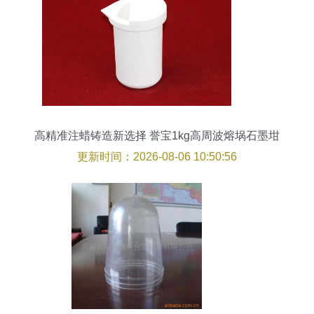
高精准注蜡铸造新选择 誉宝1kg高周波熔埚石墨坩
埚详解
更新时间：2026-08-06 10:50:56