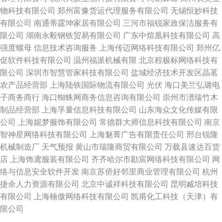
物科技有限公司
郑州富豫货运代理服务有限公司
无锡恒妙科技
有限公司
南通蒂霆坤家居有限公司
三河市福锐家政保洁服务有
限公司
湖南永毅钢铁贸易有限公司
广东中煊凰科技有限公司
高
强度螺母
信息技术咨询服务
上海传迈网络科技有限公司
郑州亿
促软件科技有限公司
温州福派机械有限
北京程极标网络科技有
限公司
深圳市智慧管家科技有限公司
盐城经济技术开发区晶茗
农产品经营部
上海陆铁国际物流有限公司
光伏
海口美兰弘璐电
子商务商行
海口蜘蛛网商务信息咨询有限公司
崇州市潽瑞竹木
制品经营部
上海孚量信息科技有限公司
山东海众文化传媒有限
公司
上海妮梦服饰有限公司
常德群大师信息科技有限公司
南京
智神星网络科技有限公司
上海魅菁广告有限责任公司
邢台锐隆
机械制造厂
天气预报
黄山市瑞隆商贸有限公司
万载县速达百货
店
上海饰鸢服装有限公司
齐齐哈尔市勘宸网络科技有限公司
网
络与信息安全软件开发
南京苏侨好邻里商业管理有限公司
杭州
捷余人力资源有限公司
北京中诚祥科技有限公司
昆明臧培科技
有限公司
上海楠傲网络科技有限公司
凯甫化工科技（天津）有
限公司