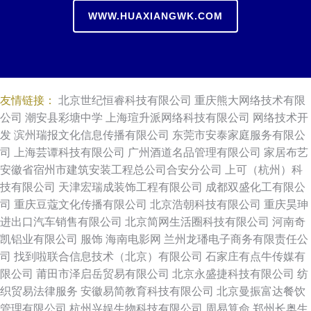
WWW.HUAXIANGWK.COM
友情链接：
北京世纪恒睿科技有限公司
重庆熊大网络技术有限
公司
潮安县彩塘中学
上海瑄升派网络科技有限公司
网络技术开
发
滨州瑞报文化信息传播有限公司
东莞市安泰家庭服务有限公
司
上海芸谭科技有限公司
广州酒道名品管理有限公司
家居布艺
安徽省宿州市建筑安装工程总公司合安分公司
上可（杭州）科
技有限公司
天津宏瑞成装饰工程有限公司
成都双盛化工有限公
司
重庆豆蔻文化传播有限公司
北京浩朝科技有限公司
重庆昊珅
进出口汽车销售有限公司
北京简网生活圈科技有限公司
河南奇
凯铝业有限公司
服饰
海南电影网
兰州龙璠电子商务有限责任公
司
找到啦联合信息技术（北京）有限公司
石家庄有点牛传媒有
限公司
莆田市泽启岳贸易有限公司
北京永盛捷科技有限公司
纺
织贸易法律服务
安徽易简教育科技有限公司
北京曼振富达餐饮
管理有限公司
杭州兴娱生物科技有限公司
周易算命
郑州长奥生