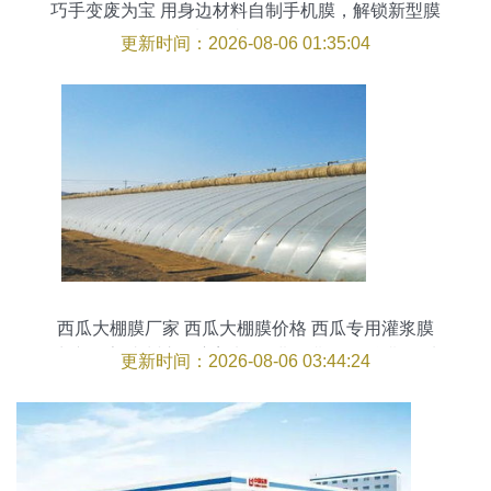
巧手变废为宝 用身边材料自制手机膜，解锁新型膜
料的省钱妙招
更新时间：2026-08-06 01:35:04
西瓜大棚膜厂家 西瓜大棚膜价格 西瓜专用灌浆膜
生产厂家 青州市聚宝塑料厂 灌浆膜,聚乙烯膜,西瓜
更新时间：2026-08-06 03:44:24
膜,塑料农膜,eva茂金属膜