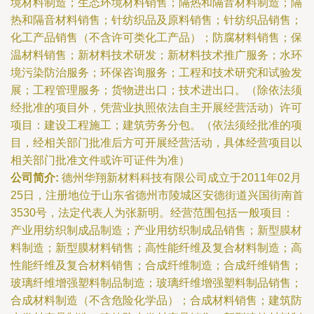
境材料制造；生态环境材料销售；隔热和隔音材料制造；隔
热和隔音材料销售；针纺织品及原料销售；针纺织品销售；
化工产品销售（不含许可类化工产品）；防腐材料销售；保
温材料销售；新材料技术研发；新材料技术推广服务；水环
境污染防治服务；环保咨询服务；工程和技术研究和试验发
展；工程管理服务；货物进出口；技术进出口。（除依法须
经批准的项目外，凭营业执照依法自主开展经营活动）许可
项目：建设工程施工；建筑劳务分包。（依法须经批准的项
目，经相关部门批准后方可开展经营活动，具体经营项目以
相关部门批准文件或许可证件为准）
公司简介:
德州华翔新材料科技有限公司成立于2011年02月
25日，注册地位于山东省德州市陵城区安德街道兴国街南首
3530号，法定代表人为张新明。经营范围包括一般项目：
产业用纺织制成品制造；产业用纺织制成品销售；新型膜材
料制造；新型膜材料销售；高性能纤维及复合材料制造；高
性能纤维及复合材料销售；合成纤维制造；合成纤维销售；
玻璃纤维增强塑料制品制造；玻璃纤维增强塑料制品销售；
合成材料制造（不含危险化学品）；合成材料销售；建筑防